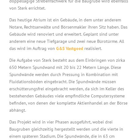
doppellagige Strebenfachwerk für die Baugrube wird ebenfalls
von Sterk errichtet.
Das heutige Atrium ist ein Gebäude, in dem unter anderem
Notare, Rechtsanwälte und Börsenmakler ihren Sitz haben. Das
Gebäude wird renoviert und erweitert. Geplant sind unter
anderem eine neue Tiefgarage und zwei neue Bürotürme. All
das wird im Auftrag von
G&S Vastgoed
realisiert.
Die Aufgabe von Sterk besteht aus dem Einbringen von zirka
650 Metern Spundwand mit 20 bis 22 Metern Länge. Diese
Spundwände werden durch Pressung in Kombination mit
Fluidationsböden eingebracht. Die Spundwände müssen
erschütterungsfrei eingebracht werden, da sich im Keller des
bestehenden Gebäudes viele empfindliche Computersysteme
befinden, von denen der komplette Aktienhandel an der Börse
abhängt.
Das Projekt wird in vier Phasen ausgeführt, wobei drei
Baugruben gleichzeitig hergestellt werden und die vierte in
einem späteren Stadium. Die Spundwände, die in 63 cm