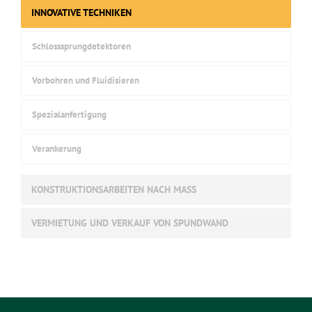
INNOVATIVE TECHNIKEN
Schlosssprungdetektoren
Vorbohren und Fluidisieren
Spezialanfertigung
Verankerung
KONSTRUKTIONSARBEITEN NACH MASS
VERMIETUNG UND VERKAUF VON SPUNDWAND