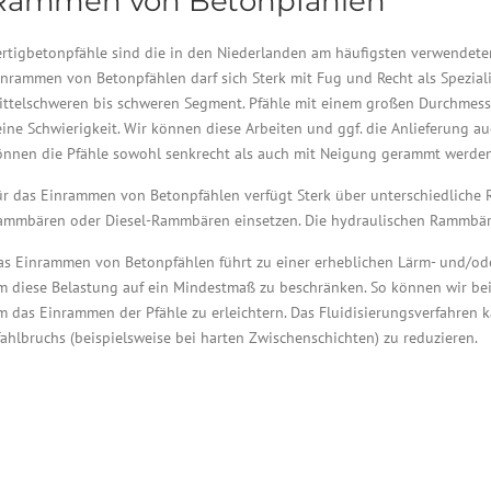
Rammen von Betonpfählen
ertigbetonpfähle sind die in den Niederlanden am häufigsten verwendet
inrammen von Betonpfählen darf sich Sterk mit Fug und Recht als Speziali
ittelschweren bis schweren Segment. Pfähle mit einem großen Durchmess
eine Schwierigkeit. Wir können diese Arbeiten und ggf. die Anlieferung a
önnen die Pfähle sowohl senkrecht als auch mit Neigung gerammt werden
ür das Einrammen von Betonpfählen verfügt Sterk über unterschiedliche 
ammbären oder Diesel-Rammbären einsetzen. Die hydraulischen Rammbären
as Einrammen von Betonpfählen führt zu einer erheblichen Lärm- und/oder 
m diese Belastung auf ein Mindestmaß zu beschränken. So können wir beis
m das Einrammen der Pfähle zu erleichtern. Das Fluidisierungsverfahren 
fahlbruchs (beispielsweise bei harten Zwischenschichten) zu reduzieren.