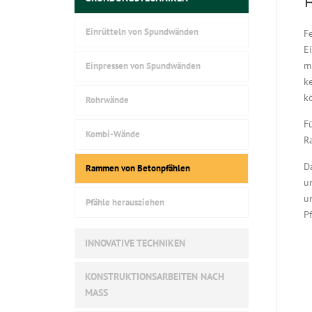
Einrütteln von Spundwänden
F
E
m
Einpressen von Spundwänden
k
k
Rohrwände
F
Kombi-Wände
R
D
Rammen von Betonpfählen
u
u
Pfähle herausziehen
P
INNOVATIVE TECHNIKEN
KONSTRUKTIONSARBEITEN NACH
MASS