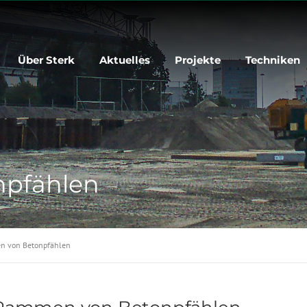
Über Sterk
Aktuelles
Projekte
Techniken
pfählen
 von Betonpfählen